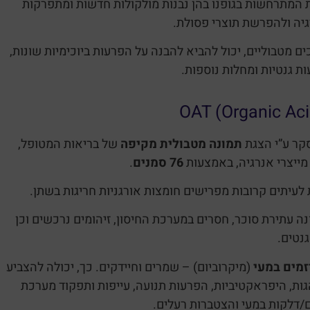
ת המתרחשות בגופנו בהן נבנות מולקולות חדשות ומתפרקות
גיה ולהפרשת תוצרי פסולת.
ים מטבוליים, יכול להביא להבנה על הפרעות ביוכימיות שונות,
ת גנטיות ומחלות נוספות.
תמונה מטבולית מקיפה
של בריאות המטופל,
מייצרי אנרגיה, באמצעות
76 סמנים
.
 לעיתים קרובות מפרישים חומצות אורגניות חריגות בשתן.
נה עתירת סוכר, חסרים במערכת החיסון, זיהומים נרכשים וכן
גנטים.
זמים במעי
(מיקרוביום) – שמרים וחיידקים. כך, יכולה להצביע
ת, היפראקטיביות, הפרעות תנועה, עייפות ותפקוד מערכת
ים/דלקות במעי והצטברות רעלים.