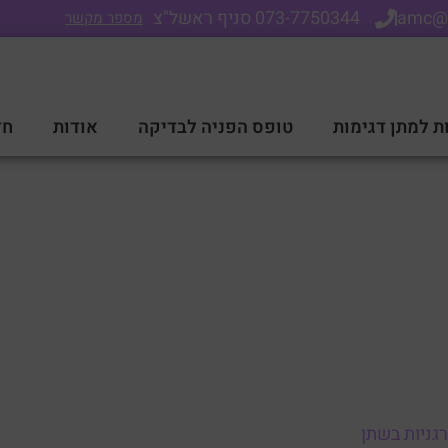
amc@
073-7750344 סניף ראשל"צ
מספר מקשר
ת למתן דגימות
טופס הפניה לבדיקה
אודות
חד