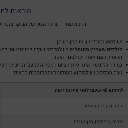
הוראות למת
דגימת שתן – שתן ראשון של הבוקר בנפח של לפחות 20 מ”ל, רצוי לפנ
יש לסמן תאריך ושעת מתן השתן.
לילדים שעדיין מחותלים
יש להדביק שקית לנתינת שתן למשך
הכוסית שגם אותה יש לסגור היטב.
במידה והדגימה אינה ניתנת ביום המסירה למעבדה, יש להקפי
טרם הבדיקה יש להימנע מהמזונות ומהתוספים הבאים:
להימנע 48 שעות לפני מתן הדגימה
תפוחים, מיץ תפוחים
ענבים, צימוקים, מיץ ענבים