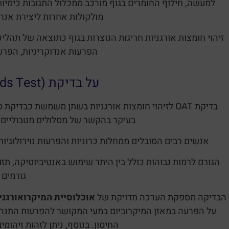
למעשה, חילוף החומרים בגוף מורכב ממכלול התגובות כימיו
מולקולות אחרות ליצירת אנר
זיהוי חומצות אורגניות חריגות הנוצרות בגוף כתוצאה של תהליכ
הפרעות אנדוקריניות, הפרעו
על בדיקת (OAT (Organic Acids Test
בדיקת OAT לזיהוי חומצות אורגניות בשתן משמשת כבדיקת סקר ע”י הצגת
בעיקר בהקשר של מסלולים מטבוליים 
אנשים רבים הסובלים ממחלות כרוניות והפרעות נוירולוגיות
הגורם לרמות גבוהות כולל בין היתר שימוש באנטיביוטיקה, תזו
גורמים 
הבדיקה מספקת הערכה מדויקת של
אוכלוסיית המיקרואורגני
על הפרעה במאזן המיקרוביום במעי המקושר להפרעות התנהגו
החיסון. בנוסף, ניתן לזהות זיהומ