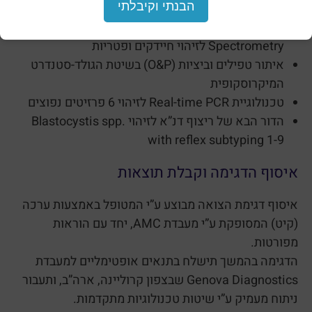
הבנתי וקיבלתי
טכנולוגיית (MALDI-TOF MS (Matrix Assisted
Laser Desorption Ionization Time-of-Flight Mass
Spectrometry לזיהוי חיידקים ופטריות
איתור טפילים וביציות (O&P) בשיטת הגולד-סטנדרט
המיקרוסקופית
טכנולוגיית Real-time PCR לזיהוי 6 פרזיטים נפוצים
הדור הבא של ריצוף דנ”א לזיהוי Blastocystis spp.
with reflex subtyping 1-9
איסוף הדגימה וקבלת תוצאות
איסוף דגימת הצואה מבוצע ע”י המטופל באמצעות ערכה
(קיט) המסופקת ע”י מעבדת AMC, יחד עם הוראות
מפורטות.
הדגימה בהמשך תישלח בתנאים אופטימליים למעבדת
Genova Diagnostics שבצפון קרוליינה, ארה”ב, ותעבור
ניתוח מעמיק ע”י שיטות טכנולוגיות מתקדמות.