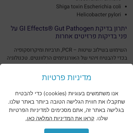
Shiga toxin Escherichia coli
Helicobacter pylori
יתרון בדיקת GI Effects® Gut Pathogen על
פני בדיקות פרזיטים אחרות
השימוש בשילוב שיטות – PCR, תרביות ומיקרוסקופיה
בכדי להבטיח זיהוי של האורגניזמים הרלוונטים. טכנולוגיה
אחת בלבד אינה יכולה לזהות באופן מלא את הדינמיקה
של המיקרוביום.
מדיניות פרטיות
מעבדת ג’נובה משתמשת בפלטפורמות הטכנולוגיות
אנו משתמשים בעוגיות (cookies) כדי להבטיח
הטובות ביותר בתחום להערכת המיקרוביום במעי ע”י
שילוב:
שתקבלו את חווית הגלישה הטובה ביותר באתר שלנו.
בגלישה באתר זה, אתם מסכימים למדיניות הפרטיות
שלנו.
קראו את המדיניות המלאה כאן.
טכנולוגיית PCR ל- 16S rRNA של חיידקים אנאירוביים
קומנסלים.