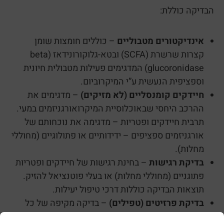
הבדיקה כוללת:
אינדיקטורים מטבוליים
– כוללים חומצות שומן
קצרות שרשרת (SCFA) ובטא-גלוקורונידאז (beta
glucoronidase) המדגימים פעילות מטבולית חיונית
וספציפית הנעשית ע”י המיקרוביום.
חיידקים קומנסליים (לא מזיקים)
– מדגימים את
ההרכב היחסי שבאוכלוסיית המיקרואורגניזמים במעי.
תרבית חיידקים ופטריות – מדגימה את נוכחותם של
אורגניזמים ספציפים – ידידותיים או פתולוגיים (מחוללי
מחלות).
בדיקת רגישות
– בחינת רגישות של חיידקים ופטריות
פתוגניים (מחוללי מחלות) או בעלי פוטנציאל להזיק.
תוצאות הבדיקה כוללות דרכי טיפול יעילות.
בדיקת פרזיטים (טפילים)
– בדיקה מקיפה של כל
הפרזיטים הנבדקים כשיש חשד לנוכחות טפילים.