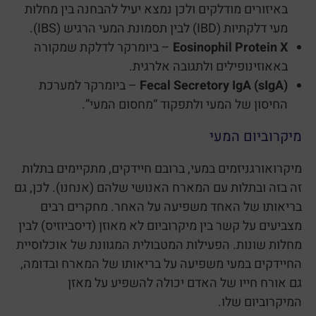
באיזורים מודלקים ולכן נמצא יעיל להבחנה בין מחלות
מעי דלקתיות (IBD) לבין תסמונת המעי הרגיש (IBS).
Eosinophil Protein X
– ביומרקר לדלקת שמקורה
באאוזינופילים ולתגובה אלרגית.
(Fecal Secretory IgA (sIgA
– ביומרקר למערכת
החיסון של המעי ולתפקוד “מחסום המעי”.
מיקרוביום המעי
מיקרואורגניזמים במעי, ברובם חיידקים, מתקיימים בתלות
זה בזה ובתלות עם המארח האנושי שלהם (אנחנו). לכן, גם
בריאותו של האחד משפיעה על האחר. מחקרים רבים
מצביעים על קשר בין מיקרוביום לא מאוזן (דיסביוזיס) לבין
מחלות שונות. הפעילות המטבולית המגוונת של אוכלוסיית
החיידקים במעי משפיעה על בריאותו של המארח ובדומה,
גם אורח חייו של האדם יכולה להשפיע על מאזן
המיקרוביום שלו.