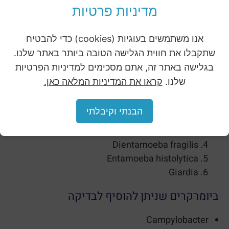
הבדיקה כוללת:
מדיניות פרטיות
איתור טפילים וביציות בשיטת המיקרוסקופיה המהווה
●
אנו משתמשים בעוגיות (cookies) כדי להבטיח
גולד סטנדרט לאבחון רוב הפרזיטים.
שתקבלו את חווית הגלישה הטובה ביותר באתר שלנו.
איתור 6 סוגי טפילים מקבוצת פרוטוזואה בשיטת
●
בגלישה באתר זה, אתם מסכימים למדיניות הפרטיות
PCR בעלת רגישות גבוהה לאיתור אורגניזמים מזהמים.
שלנו.
קראו את המדיניות המלאה כאן.
Blastocystis spp. With reflex subtyping 1-9
הבנתי וקיבלתי
.Cryptosporidium spp
Cyclospora cayetanensis
Dientamoeba fragilis
Entamoeba histolytica
Giardia
ביומרקרים שניתן להוסיף לבדיקה
Campylobacter