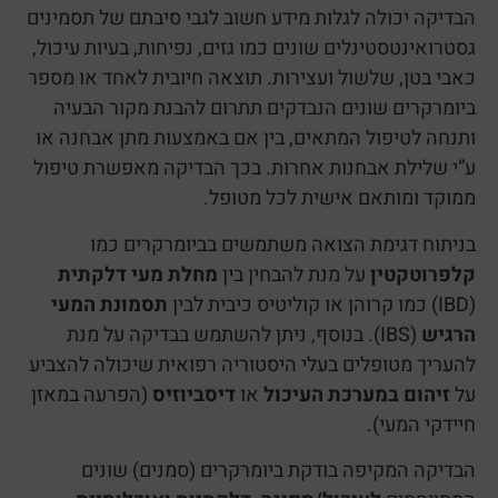
הבדיקה יכולה לגלות מידע חשוב לגבי סיבתם של תסמינים
גסטרואינטסטינלים שונים כמו גזים, נפיחות, בעיות עיכול,
כאבי בטן, שלשול ועצירות. תוצאה חיובית לאחד או מספר
ביומרקרים שונים הנבדקים תתרום להבנת מקור הבעיה
ותנחה לטיפול המתאים, בין אם באמצעות מתן אבחנה או
ע”י שלילת אבחנות אחרות. בכך הבדיקה מאפשרת טיפול
ממוקד ומותאם אישית לכל מטופל.
בניתוח דגימת הצואה משתמשים בביומרקרים כמו
קלפרוטקטין
על מנת להבחין בין
מחלת מעי דלקתית
(IBD) כמו קרוהן או קוליטיס כיבית לבין
תסמונת המעי
הרגיש
(IBS). בנוסף, ניתן להשתמש בבדיקה על מנת
להעריך מטופלים בעלי היסטוריה רפואית שיכולה להצביע
על
זיהום במערכת העיכול
או
דיסביוזיס
(הפרעה במאזן
חיידקי המעי).
הבדיקה המקיפה בודקת ביומרקרים (סמנים) שונים