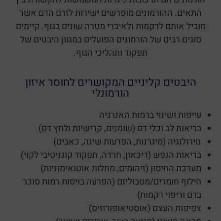
התאים. ההורמונים מופרשים ישירות לזרם הדם אשר
מוביל אותם לרקמות ולאיברי מטרה שונים בגוף. קיימים
סוגים רבים של הורמונים הפועלים במגוון היבטים של
תפקוד ותהליכי הגוף.
היבטים קליניים המקושרים לחוסר איזון
הורמונלי
עייפות ושינוי ברמות האנרגיה
בריאות לב וכלי דם (שומנים, קרישיות ולחץ דם)
נוירולוגיה (מיגרנות, הפרעות שינה, כאבים)
בריאות הנפש (דיכאון, חרדה, תפקוד קוגניטיבי לקוי)
מערכת החיסון (זיהומים, מחלות אוטואימוניות)
חילוף חומרים/מטבוליזם (הפרעה בויסות רמות סוכר
בדם וריפוי רקמות)
צפיפות העצם (אוסטיאופורוזיס)