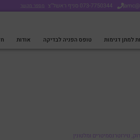
amc@
073-7750344 סניף ראשל"צ
מספר מקשר
ת למתן דגימות
טופס הפניה לבדיקה
אודות
חד
ברוק, נוירוטרנסמיטרים ומלטוני
וק, נוירוטרנסמיטרים ומלטונין