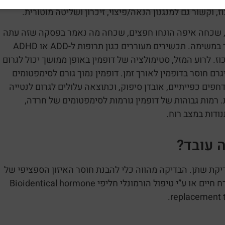
 וקשור גם למנגנון הנאה/פיצוי, זיכרון ושליטה מוטורית.
ן, שכחה איפה הונחו חפצים, שכחה מה נאמר בפסקה שזה עתה
נקראה, או פשוט חלומות בהקיץ וחוסר יכולת להישאר ממוקד במשימה. תכשירים מעוררים כגון תרופות ל-ADD או ADHD
ז. לרוע המזל, סטימולציה של דופמין באופן ממושך יכול לגרום
ם חוסר בדופמין לאורך זמן. דופמין נמוך גורם לסימפטומים
דחפים כפייתיים, אובדן סיפוק, וכתוצאה עלולים לגרום לנטייה
. רמות גבוהות של דופמין גורמות לסימפטומים של חרדה,
ודות במצב רוח.
ה עובד?
דיקת שתן. הבדיקה מהווה כלי להבנת חוסר האיזון הספציפי של
הפציינט, אפשרויות טיפול באמצעות הנחיות תזונה ושינוי באורח חיים או ע”י טיפול הורמונלי חליפי Bioidentical hormone
replacement 