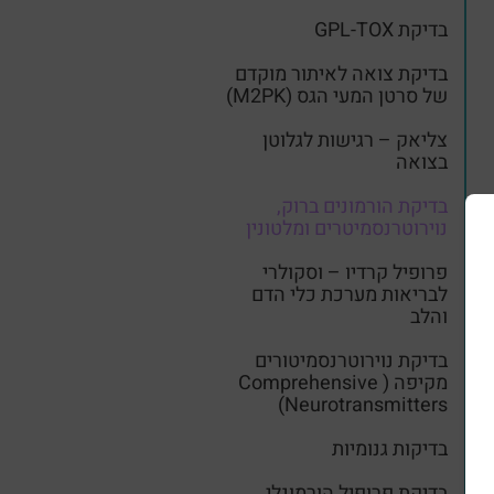
בדיקת GPL-TOX
בדיקת צואה לאיתור מוקדם
של סרטן המעי הגס (M2PK)
צליאק – רגישות לגלוטן
בצואה
בדיקת הורמונים ברוק,
נוירוטרנסמיטרים ומלטונין
פרופיל קרדיו – וסקולרי
לבריאות מערכת כלי הדם
והלב
בדיקת נוירוטרנסמיטורים
מקיפה ( Comprehensive
Neurotransmitters)
בדיקות גנומיות
בדיקת פרופיל הורמונלי