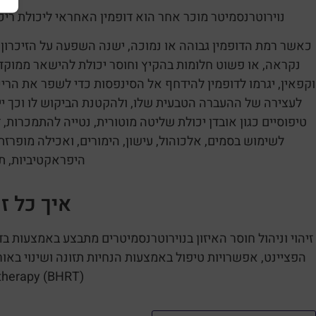
נוירוטרנסמיטר מוכר אחר הוא דופמין האחראי ליכולת ריכוז,
כאשר רמת הדופמין גבוהה או נמוכה, ישנה השפעה על הזיכרו
וקפאין, יגרמו לדופמין להידחף אל הסינפסות כדי לשפר את הריכו
לעצירה של ההעברה הטבעית שלו, ולהקטנת הביקוש לו וכך ייגר
טיפוסיים כגון אובדן יכולת שליטה מוטורית, נטייה להתמכרות, 
לשימוש בסמים, אלכוהול, עישון, הימורים, ואכילה מופרזת
היפראקטיביות, תנ
איך כל ז
זיהוי וניהול חוסר האיזון בנוירוטרנסמיטרים מתבצע באמצעות ב
therapy (BHRT).