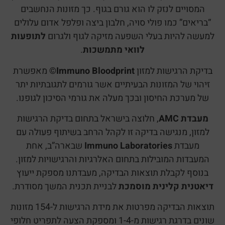
המסויים לנזק לו הוא גורם בגוף. כך מזונות הנחשבים
“בריאים” כמו פולי סויה, חלבון ביצה ופלפל אדום עלולים
למעשה להיות בעלי השפעה מזיקה לגוף ולגרום
לתופעות
לוואי מתמשכות
.
בדיקת הרגישות למזון
Immuno Bloodprint©
מאפשרת
זיהוי של המזונות הבעיתיים אשר גורמים לתגובתיות יתר
של מערכת החיסון ובכך מעלה את גורמי הסיכון לגופנו.
מעבדת AMC
, חלוצה בישראל בתחום בדיקת הרגישות
למזון, מנגישה בדיקה זו לקהל הרחב בשיתוף פעולה עם
מעבדת
Immuno Laboratories
שבארה”ב, אחת
המעבדות המובילות בתחום האלרגיות והרגישויות למזון.
בנוסף לקבלת תוצאות הבדיקה, מעבדתנו מספקת ייעוץ
דיאטנית קלינית מוסמכת
לבניית תכנית המשך מסודרת.
תוצאות הבדיקה מפרטות את מידת הרגישות ל-154 מזונות
שונים בדרגת רגישות מ-1-4 ומספקת הצעה לתפריט חלופי