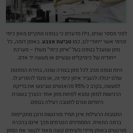
לפני מספר שנים, גילו מדענים כי בגופנו מתקיים מאזן כימי
פנימי אשר ייחודי לנו, כמו
טביעת אצבע
. באופן דומה, כל
מזון שנעכל בגופנו בעל “איזון כימי” משלו – מערכת
ייחודית של כימיקלים טבעיים או מעשה יד אדם.
היות וגופנו מגיב לכל מזון בצורה שונה, בחירת המזונות
שלנו יכולה להגביר איזון כימי זה, או מנגד להפריע לו.
למעשה, בקרב כ-95% מהאנשים שביצעו את בדיקת
הרגישות למזון נמצא לפחות מזון אחד הנצרך בשגרת
היומיום וגורם לתגובה רעילה בגופם.
התגובות הרעילות אינן תמיד מורגשות ורובן מתקיימות
ברמה התאית. התסמינים הנגרמים מכך אינם בהכרח
מורגשים באופן מיידי ולעיתים קשה מאוד לקשר את המזון